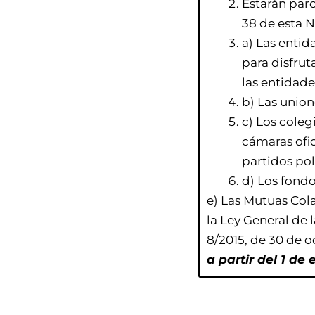
Estarán parc
38 de esta 
a) Las entid
para disfrut
las entidade
b) Las union
c) Los coleg
cámaras ofic
partidos pol
d) Los fond
e) Las Mutuas Col
la
Ley General de 
8/2015, de 30 de 
a partir del 1 de