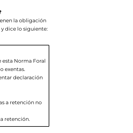
?
ienen la obligación
y dice lo siguiente:
de esta Norma Foral
no exentas.
entar declaración
s a retención no
 retención.