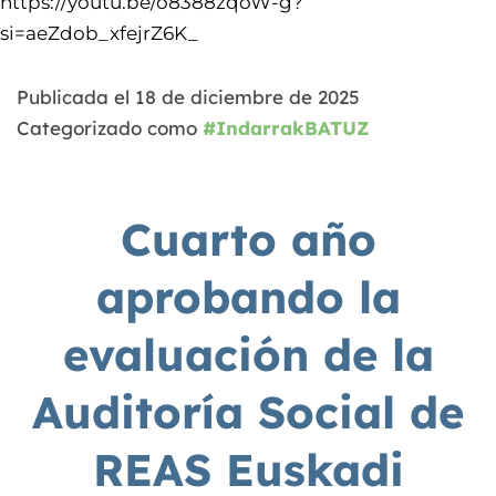
https://youtu.be/o8388zqoW-g?
si=aeZdob_xfejrZ6K_
Publicada el
18 de diciembre de 2025
Categorizado como
#IndarrakBATUZ
Cuarto año
aprobando la
evaluación de la
Auditoría Social de
REAS Euskadi