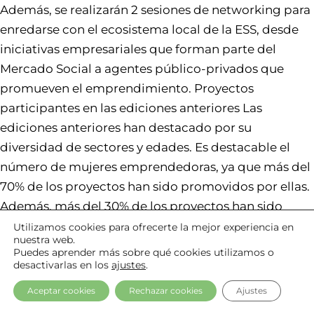
Además, se realizarán 2 sesiones de networking para
enredarse con el ecosistema local de la ESS, desde
iniciativas empresariales que forman parte del
Mercado Social a agentes público-privados que
promueven el emprendimiento. Proyectos
participantes en las ediciones anteriores Las
ediciones anteriores han destacado por su
diversidad de sectores y edades. Es destacable el
número de mujeres emprendedoras, ya que más del
70% de los proyectos han sido promovidos por ellas.
Además, más del 30% de los proyectos han sido
impulsados por personas migrantes. Más
Utilizamos cookies para ofrecerte la mejor experiencia en
nuestra web.
información sobre la ediciones de 2023 y 2022.
Puedes aprender más sobre qué cookies utilizamos o
desactivarlas en los
ajustes
.
Publicada el
10 de noviembre de 2023
Aceptar cookies
Rechazar cookies
Ajustes
Categorizado como
Emprendimiento Social