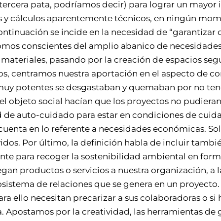
ercera pata, podríamos decir) para lograr un mayor 
s y cálculos aparentemente técnicos, en ningún mome
 continuación se incide en la necesidad de “garantizar
mos conscientes del amplio abanico de necesidades 
materiales, pasando por la creación de espacios segur
los, centramos nuestra aportación en el aspecto de c
muy potentes se desgastaban y quemaban por no tene
el objeto social hacían que los proyectos no pudieran
 de auto-cuidado para estar en condiciones de cuidar
cuenta en lo referente a necesidades económicas. So
idos. Por último, la definición habla de incluir tamb
nte para recoger la sostenibilidad ambiental en forma
an productos o servicios a nuestra organización, a 
ecosistema de relaciones que se genera en un proyecto
 ello necesitan precarizar a sus colaboradoras o si 
 Apostamos por la creatividad, las herramientas de g