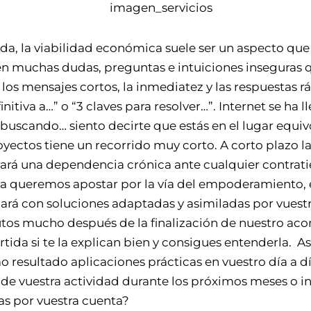
da, la viabilidad económica suele ser un aspecto q
n muchas dudas, preguntas e intuiciones inseguras 
los mensajes cortos, la inmediatez y las respuestas r
initiva a…” o “3 claves para resolver…”. Internet se h
tás buscando… siento decirte que estás en el lugar eq
oyectos tiene un recorrido muy corto. A corto plazo la
erará una dependencia crónica ante cualquier contra
 Pata queremos apostar por la vía del empoderamien
á con soluciones adaptadas y asimiladas por vuestra
tos mucho después de la finalización de nuestro ac
tida si te la explican bien y consigues entenderla. A
esultado aplicaciones prácticas en vuestro día a d
 de vuestra actividad durante los próximos meses o i
as por vuestra cuenta?