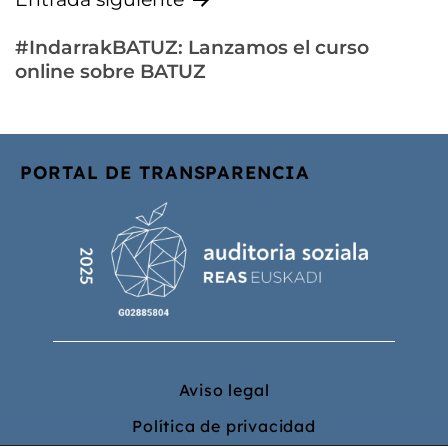
#IndarrakBATUZ: Lanzamos el curso
online sobre BATUZ
PORTAL DE TRANSPARENCIA
Aviso legal
Política de privacidad