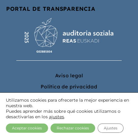
PORTAL DE TRANSPARENCIA
Aviso legal
Política de privacidad
Política de cookies
Utilizamos cookies para ofrecerte la mejor experiencia en
nuestra web.
Puedes aprender más sobre qué cookies utilizamos o
desactivarlas en los
ajustes
.
Aceptar cookies
Rechazar cookies
Ajustes
@2023 La Tercera Pata. Todos los derechos reservados.