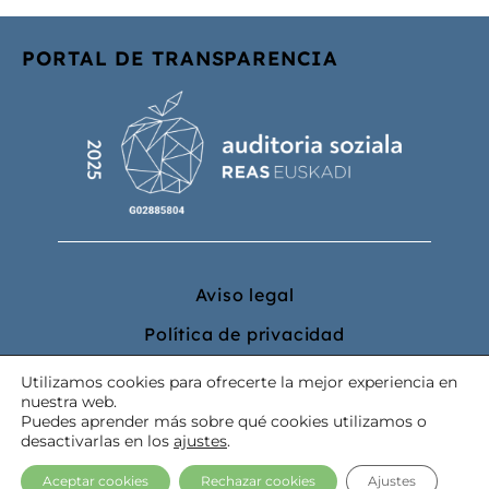
PORTAL DE TRANSPARENCIA
Aviso legal
Política de privacidad
Política de cookies
Utilizamos cookies para ofrecerte la mejor experiencia en
nuestra web.
Puedes aprender más sobre qué cookies utilizamos o
desactivarlas en los
ajustes
.
Aceptar cookies
Rechazar cookies
Ajustes
@2023 La Tercera Pata. Todos los derechos reservados.